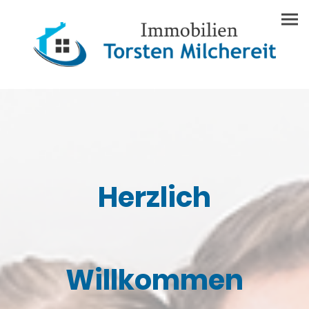
Herzlich
W
illko
mmen